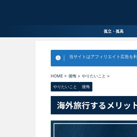
孤立・孤高
当サイトはアフィリエイト広告を
HOME
>
後悔
>
やりたいこと
>
やりたいこと
後悔
海外旅行するメリッ