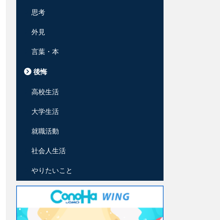
思考
外見
言葉・本
後悔
高校生活
大学生活
就職活動
社会人生活
やりたいこと