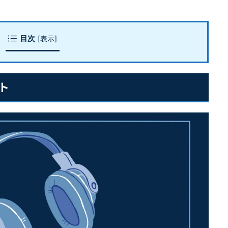
目次
[
表示
]
ト