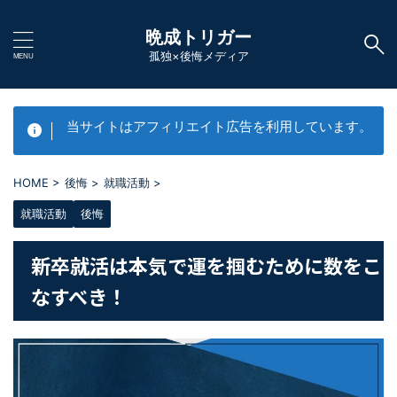
晩成トリガー
孤独×後悔メディア
当サイトはアフィリエイト広告を利用しています。
HOME
>
後悔
>
就職活動
>
就職活動
後悔
新卒就活は本気で運を掴むために数をこ
なすべき！