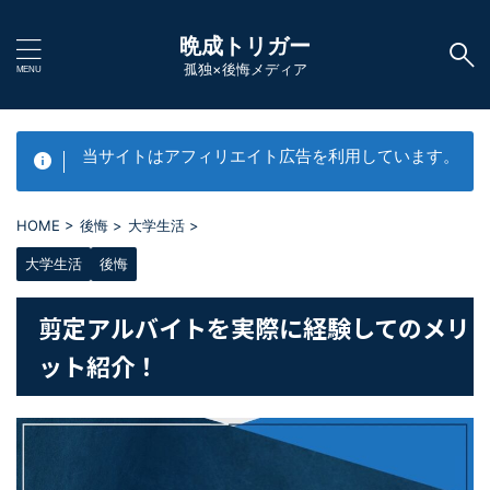
晩成トリガー
孤独×後悔メディア
当サイトはアフィリエイト広告を利用しています。
HOME
>
後悔
>
大学生活
>
大学生活
後悔
剪定アルバイトを実際に経験してのメリ
ット紹介！