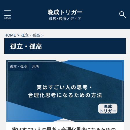
晩成トリガー
孤独×後悔メディア
HOME
>
孤立・孤高
>
孤立・孤高
孤立・孤高
思考
実はすごい人の思考・合理化思考になるための