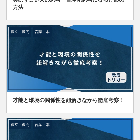
方法
孤立・孤高
言葉・本
才能と環境の関係性を紐解きながら徹底考察！
孤立・孤高
言葉・本