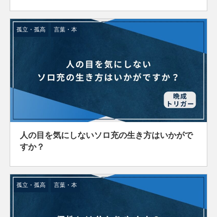
孤立・孤高
言葉・本
人の目を気にしないソロ充の生き方はいかがで
すか？
孤立・孤高
言葉・本