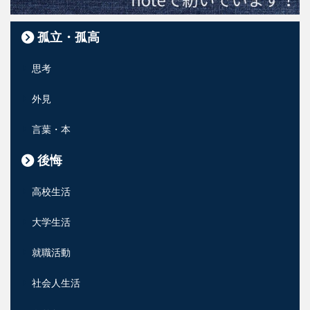
孤立・孤高
思考
外見
言葉・本
後悔
高校生活
大学生活
就職活動
社会人生活