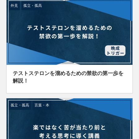
外見
孤立・孤高
テストステロンを溜めるための禁欲の第一歩を
解説！
孤立・孤高
言葉・本